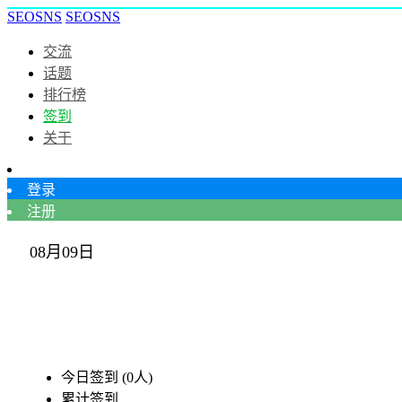
SEOSNS
SEOSNS
交流
话题
排行榜
签到
关于
登录
注册
08月09日
周
周
周
周
周
周
周
日
一
二
三
四
五
六
今日签到 (0人)
累计签到