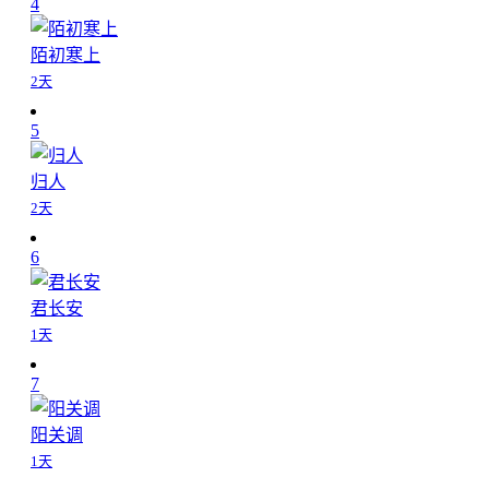
4
陌初寒上
2天
5
归人
2天
6
君长安
1天
7
阳关调
1天