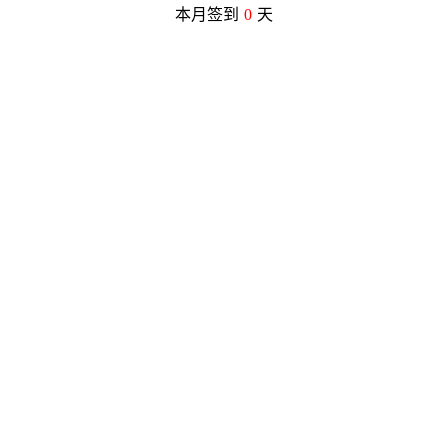
本月签到
0
天