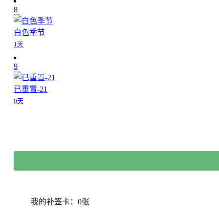
8
白色季节
1天
9
已重置-21
0天
我的补签卡：0张