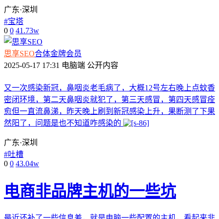
广东·深圳
#
宝塔
0
0
41.73w
思享SEO
合体
金牌会员
2025-05-17 17:31
电脑端
公开内容
又一次感染新冠，鼻咽炎老毛病了，大概12号左右晚上点蚊香
密闭环境，第二天鼻咽炎就犯了，第三天感冒，第四天感冒痊
愈但一直流鼻涕，昨天晚上刷到新冠感染上升，果断测了下果
然阳了，问题是也不知道咋感染的
广东·深圳
#
吐槽
0
0
43.04w
电商非品牌主机的一些坑
最近还补了一些信息差，就是电脑一些配置的主机，看起来非