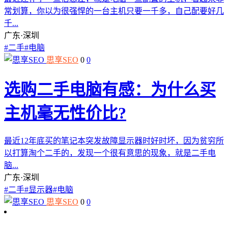
常划算，你以为很强悍的一台主机只要一千多，自己配要好几
千...
广东·深圳
#
二手
#
电脑
思享SEO
0
0
选购二手电脑有感：为什么买
主机毫无性价比?
最近12年底买的笔记本突发故障显示器时好时坏，因为贫穷所
以打算淘个二手的，发现一个很有意思的现象，就是二手电
脑...
广东·深圳
#
二手
#
显示器
#
电脑
思享SEO
0
0