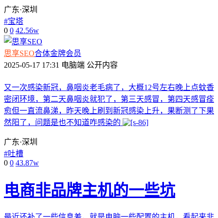
广东·深圳
#
宝塔
0
0
42.56w
思享SEO
合体
金牌会员
2025-05-17 17:31
电脑端
公开内容
又一次感染新冠，鼻咽炎老毛病了，大概12号左右晚上点蚊香
密闭环境，第二天鼻咽炎就犯了，第三天感冒，第四天感冒痊
愈但一直流鼻涕，昨天晚上刷到新冠感染上升，果断测了下果
然阳了，问题是也不知道咋感染的
广东·深圳
#
吐槽
0
0
43.87w
电商非品牌主机的一些坑
最近还补了一些信息差，就是电脑一些配置的主机，看起来非