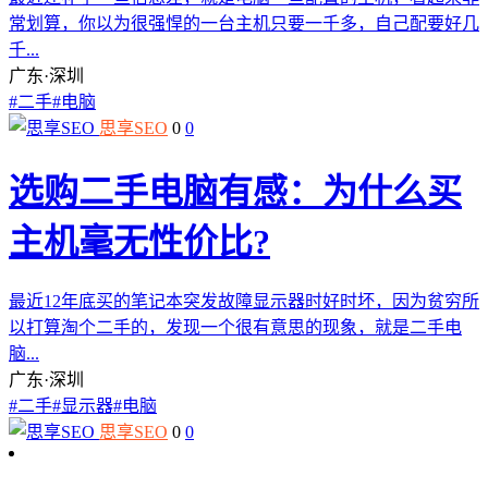
常划算，你以为很强悍的一台主机只要一千多，自己配要好几
千...
广东·深圳
#
二手
#
电脑
思享SEO
0
0
选购二手电脑有感：为什么买
主机毫无性价比?
最近12年底买的笔记本突发故障显示器时好时坏，因为贫穷所
以打算淘个二手的，发现一个很有意思的现象，就是二手电
脑...
广东·深圳
#
二手
#
显示器
#
电脑
思享SEO
0
0